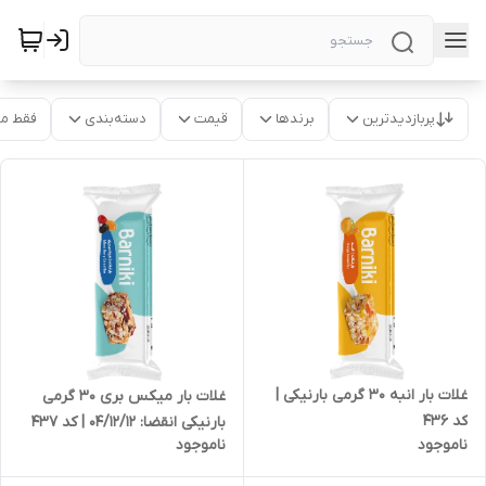
پربازدیدترین
برندها
قیمت
دسته‌بندی
فقط م
غلات بار انبه 30 گرمی بارنیکی |
غلات بار میکس بری 30 گرمی
کد 436
بارنیکی انقضا: 04/12/12 | کد 437
ناموجود
ناموجود