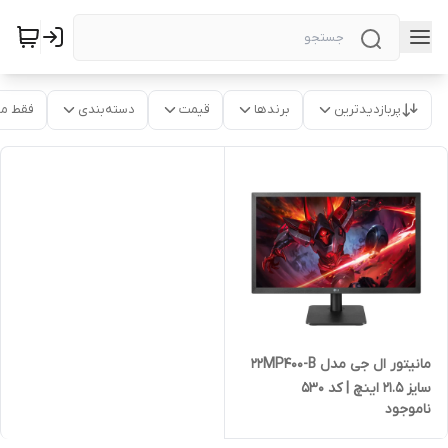
پربازدیدترین
برندها
قیمت
دسته‌بندی
فقط م
مانیتور ال جی مدل 22MP400-B
سایز 21.5 اینچ | کد 530
ناموجود