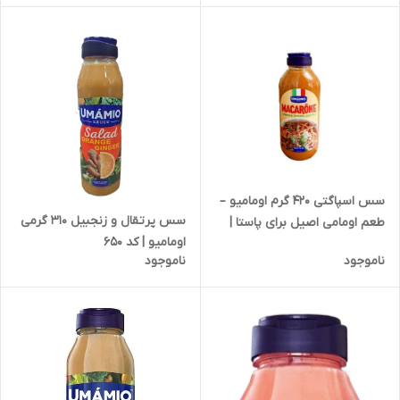
سس اسپاگتی 420 گرم اومامیو –
سس پرتقال و زنجبیل 310 گرمی
طعم اومامی اصیل برای پاستا |
اومامیو | کد 650
کد 1815
ناموجود
ناموجود