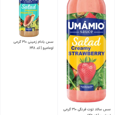
سس بادام زمینی 310 گرمی
اومامیو | کد 648
سس سالاد توت فرنگی 310 گرمی