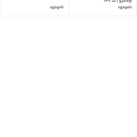
اومامیو | کد 649
ناموجود
ناموجود