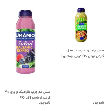
سس پنیر و سبزیجات مدل
گاردن نودل 420 گرمی اومامیو |
کد 644
سس کم چرب بالزامیک و بری 310
گرمی اومامیو | کد 646
ناموجود
ناموجود