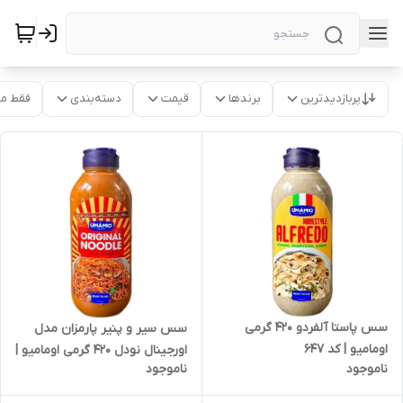
پربازدیدترین
برندها
قیمت
دسته‌بندی
فقط م
سس پاستا آلفردو 420 گرمی
سس سیر و پنیر پارمزان مدل
اومامیو | کد 647
اورجینال نودل 420 گرمی اومامیو |
ناموجود
ناموجود
کد 645