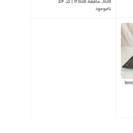
8GB، حافظه 128GB | کد 54
ناموجود
lenov