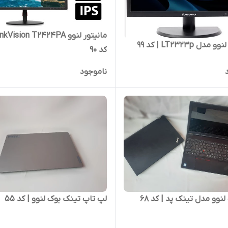
دل LT2323p | کد 99
کد 90
ناموجود
نوو مدل تینک پد | کد 68
لپ تاپ تینک بوک لنوو | کد 55