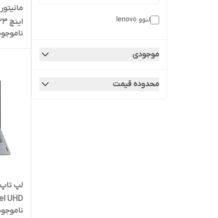
لنوو lenovo
اینچ 23 | کد 1192
ناموجود
موجودی
محدوده قیمت
ناموجود
360