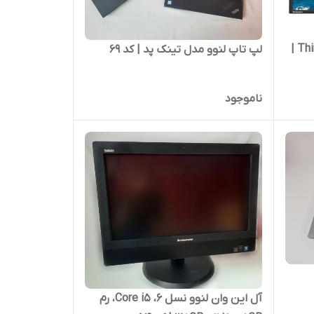
مانیتور لنوو ThinkVision T2424PA |
لپ تاپ لنوو مدل تینک پد | کد 69
ناموجود
آل این وان لنوو نسل 6، Core i5، رم