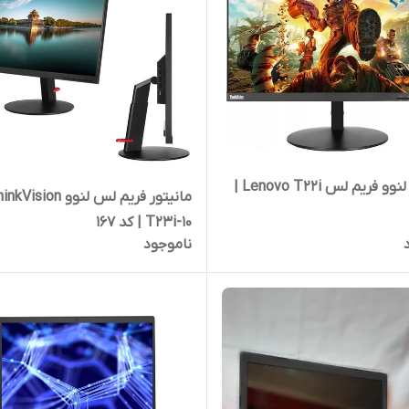
مانیتور لنوو فریم لس Lenovo T22i |
مانیتور فریم لس لنوو Vision
T23i-10 | کد 167
ناموجود