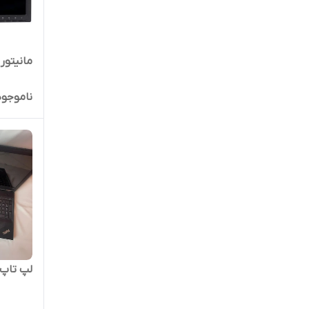
مانیتور لنوو م
ناموجود
لپ تاپ ل