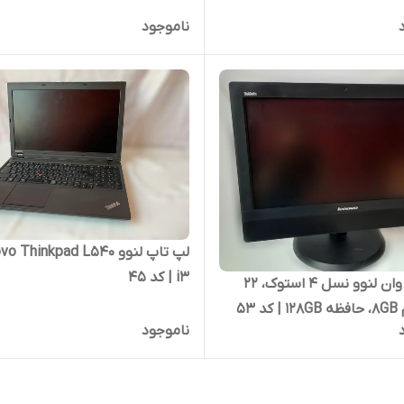
ناموجود
لپ تاپ لنوو o Thinkpad L540
i3 | کد 45
آل این وان لنوو نسل 4 استوک، 22
د 53
ناموجود