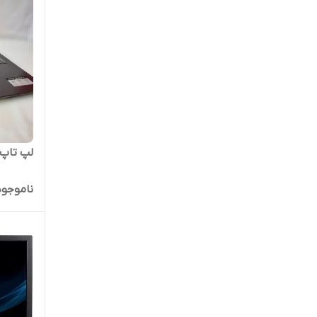
لپ تاپ لنوو PAD 330
ناموجود