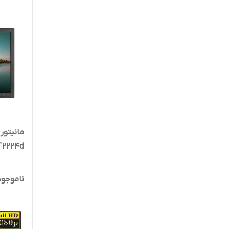
ovo T2224d
ناموجود