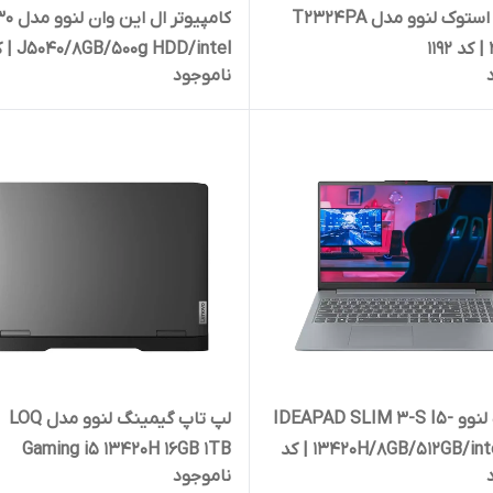
مانیتور استوک لنوو مدل T2324PA
کامپیوتر ال ا
B/500g HDD/intel
ناموجود
541
لپ تاپ لنوو IDEAPAD SLIM 3-S I5-
لپ تاپ گیمینگ لنوو مدل LOQ
13420H/8GB/512GB/intel UHD | کد
Gaming i5 13420H 16GB 1TB
ناموجود
RTX3050 | کد 245