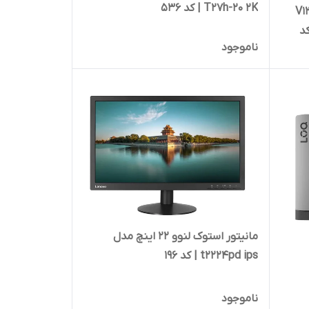
T27h-20 2K | کد 536
ین وان لنوو مدل V130
J5040/8G | کد
ناموجود
مانیتور استوک لنوو 22 اینچ مدل
t2224pd ips | کد 196
ناموجود