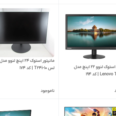
مانیتور استوک 24 اینچ لنوو
مانیتور استوک لنوو 22 اینچ مدل
لس T24i-10 | کد 174
Len | کد 194
ناموجود