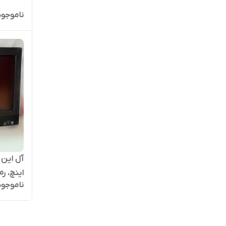
ناموجود
اینچ، رم 8GB، حافظه 128GB | ک
ناموجود