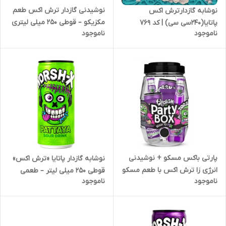
نوشیدنی گازدار ترش اکس طعم
نوشابه گازدارترش اکس
مکزیکو – قوطی 250 میلی لیتری
پاتایا(240سی سی) | کد 769
ناموجود
ناموجود
| کد 2088
پارتی باکس مسکو + نوشیدنی
نوشابه گازدار پاتایا «ترش اکس»
انرژی زا ترش اکس با طعم مسکو
قوطی 250 میلی لیتر – طعمی
ناموجود
ناموجود
| کد 2614
ترش و استوایی برای تجربه ای
متفاوت | کد 2085