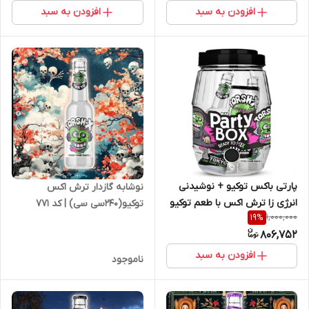
افزودن به سبد
افزودن به سبد
پارتی باکس توکیو + نوشیدنی
نوشابه گازدار ترش اکس
انرژی زا ترش اکس با طعم توکیو
توکیو(240سی سی) | کد 771
1,000,000
19
%
| کد 2613
806,752
افزودن به سبد
ناموجود