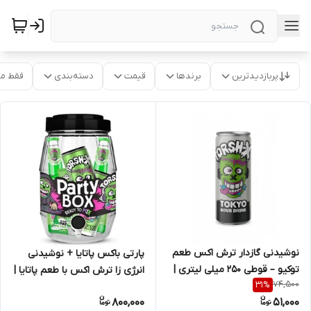
پربازدیدترین
برندها
قیمت
دسته‌بندی
فقط م
نوشیدنی گازدار ترش اکس طعم
پارتی باکس پاتایا + نوشیدنی
توکیو – قوطی 250 میلی لیتری |
انرژی زا ترش اکس با طعم پاتایا |
74,500
31
%
کد 2087
کد 2615
800,000
51,000