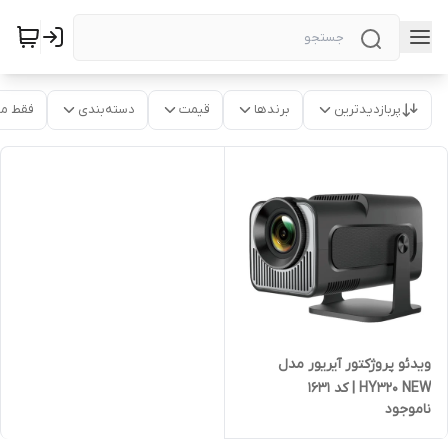
پربازدیدترین
برندها
قیمت
دسته‌بندی
فقط م
ویدئو پروژکتور آیریور مدل
HY320 NEW | کد 1631
ناموجود