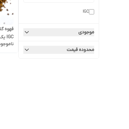
IGC
قهوه گل
موجودی
IGC یک کیلو گرم (1 kg) | کد 1652
ناموجود
محدوده قیمت