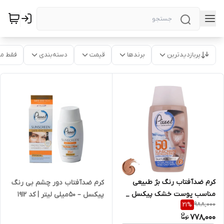
پربازدیدترین
برندها
قیمت
دسته‌بندی
فقط م
کرم ضدآفتاب رنگ بژ طبیعی
کرم ضدآفتاب دور چشم بی رنگ
مناسب پوست خشک پیکسل _
پیکسل – 50میلی لیتر | کد 1912
988,000
21
%
50 میل | کد 1904
778,000