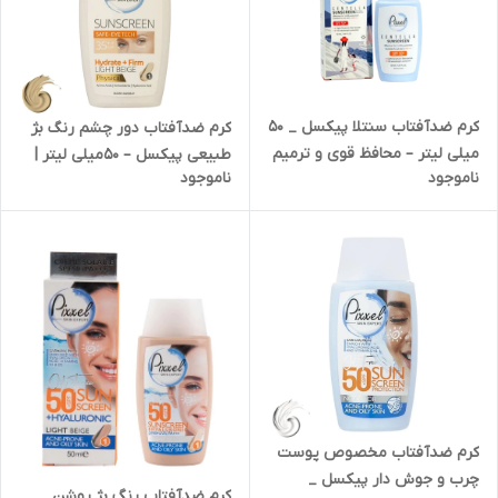
کرم ضدآفتاب سنتلا پیکسل _ 50
کرم ضدآفتاب دور چشم رنگ بژ
میلی لیتر – محافظ قوی و ترمیم
طبیعی پیکسل – 50میلی لیتر |
ناموجود
ناموجود
کننده پوست های حساس و
کد 1911
آسیب دیده | کد 1913
کرم ضدآفتاب مخصوص پوست
چرب و جوش دار پیکسل _
کرم ضدآفتاب رنگ بژ روشن