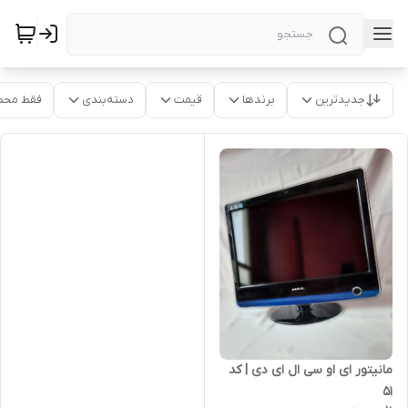
جدیدترین
برندها
قیمت
دسته‌بندی
فقط محص
مانیتور ای او سی ال ای دی | کد
51