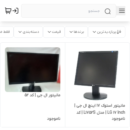
پربازدیدترین
برندها
قیمت
دسته‌بندی
فقط م
مانیتور ال جی | کد 52
مانیتور استوک 17 اینچ ال جی |
LG 17 Inch | مدل L1752S | کد
ناموجود
ناموجود
2623