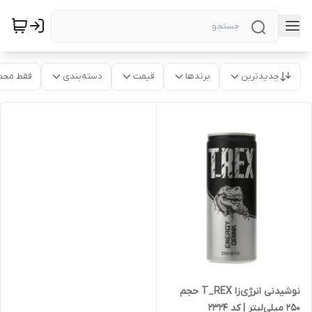
جدیدترین
برندها
قیمت
دسته‌بندی
فقط محص
نوشیدنی انرژی‌زا T_REX حجم
250 میلی‌لیتر | کد 2324