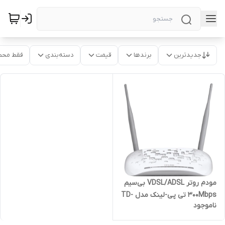
جدیدترین
برندها
قیمت
دسته‌بندی
فقط محص
مودم روتر VDSL/ADSL بی‌سیم
300Mbps تی پی-لینک مدل TD-
ناموجود
W9970 ( کارکرده ) | کد 2375