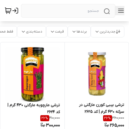
جدیدترین
برندها
قیمت
دسته‌بندی
فقط محص
ترشی بیبی کورن مارگتی در
ترشی مارچوبه مارگتی 430 گرم |
سرکه 430 گرم | کد 2625
کد 2624
410,000
360,000
26
%
26
%
300,000
265,000