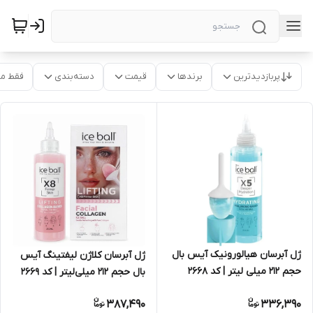
پربازدیدترین
برندها
قیمت
دسته‌بندی
فقط م
ژل آبرسان هیالورونیک آیس بال
ژل آبرسان کلاژن لیفتینگ آیس
حجم ۲۱۲ میلی لیتر | کد 2668
بال حجم ۲۱۲ میلی‌لیتر | کد 2669
387,490
336,390