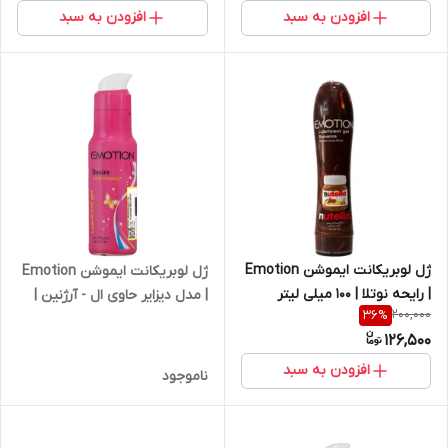
افزودن به سبد
افزودن به سبد
ژل لوبریکانت ایموشن Emotion
ژل لوبریکانت ایموشن Emotion
| رایحه نوتلا | 100 میلی لیتر
| مدل دیزایر حاوی ال - آرژنین |
200,000
36
%
75 میلی لیتر | کد 2798
126,500
افزودن به سبد
ناموجود