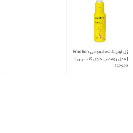
ژل لوبریکانت ایموشن Emotion
| مدل رومنس حاوی گلیسرین |
ناموجود
75 میلی لیتر | کد 2799