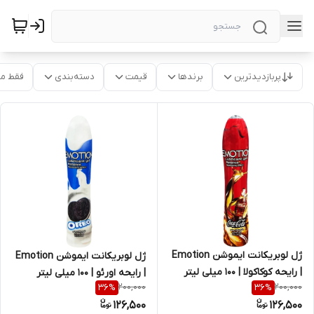
پربازدیدترین
برندها
قیمت
دسته‌بندی
فقط م
ژل لوبریکانت ایموشن Emotion
ژل لوبریکانت ایموشن Emotion
| رایحه کوکاکولا | 100 میلی لیتر
| رایحه اورئو | 100 میلی لیتر
200,000
200,000
36
%
36
%
126,500
126,500