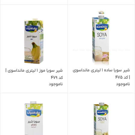
انقضاء 1407/03 | کد 356
شیر سویا ساده 1 لیتری مانداسوی
شیر سویا موز 1 لیتری مانداسوی |
| کد 475
کد 479
ناموجود
ناموجود