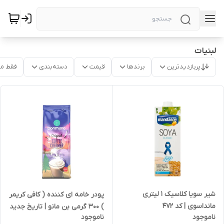
لبنیات
پربازدیدترین
برندها
قیمت
دسته‌بندی
فقط م
شیر سویا کلاسیک 1 لیتری
پودر خامه ای کننده ( کافی کریمر
مانداسوی | کد 472
) 300 گرمی بن مانو | تاریخ جدید
ناموجود
ناموجود
و بسیار تازه | تولید 1405/03