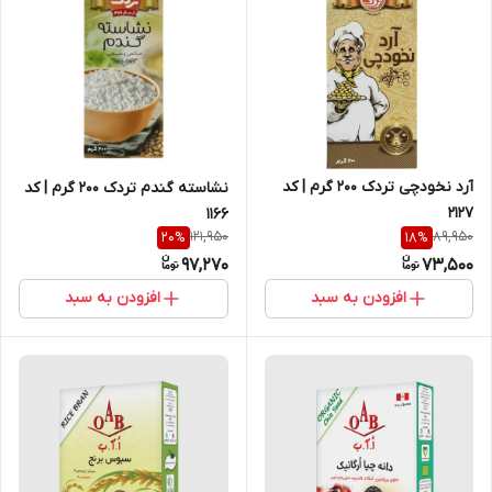
آرد نخودچی تردک 200 گرم | کد
نشاسته گندم تردک 200 گرم | کد
2127
1166
121,950
89,950
20
%
18
%
97,270
73,500
افزودن به سبد
افزودن به سبد