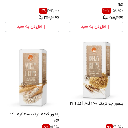
1151
273,000
259,950
21
%
20
%
213,346
207,341
افزودن به سبد
افزودن به سبد
بلغور جو تردک 300 گرم | کد 2129
بلغور گندم تردک 300 گرم | کد
1164
51,950
49,950
5
%
9
%