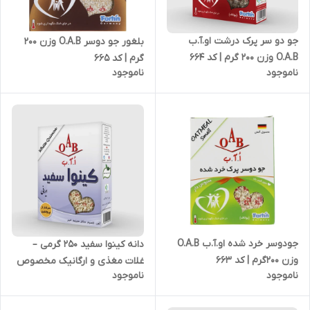
جو دو سر پرک درشت او.آ.ب
بلغور جو دوسر O.A.B وزن 200
O.A.B وزن 200 گرم | کد 664
گرم | کد 665
ناموجود
ناموجود
جودوسر خرد شده او.آ.ب O.A.B
دانه کینوا سفید 250 گرمی –
وزن 200گرم | کد 663
غلات مغذی و ارگانیک مخصوص
ناموجود
ناموجود
رژیم های غذایی سالم | کد 2140