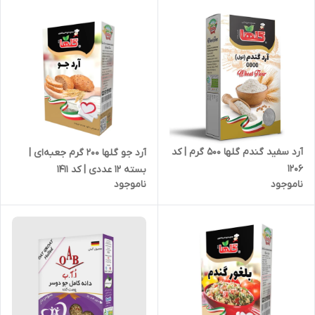
آرد سفید گندم گلها 500 گرم | کد
آرد جو گلها 200 گرم جعبه‌ای |
1206
بسته 12 عددی | کد 1411
ناموجود
ناموجود