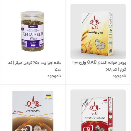
پودر جوانه گندم O.A.B وزن 200
دانه چیا پت 250 گرمی میلز | کد
گرم | کد 618
500
ناموجود
ناموجود