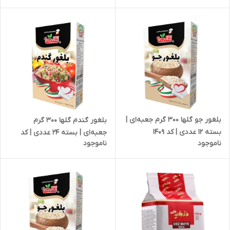
بلغور جو گلها 300 گرم جعبه‌ای |
بلغور گندم گلها 300 گرم
بسته 12 عددی | کد 1409
جعبه‌ای | بسته 24 عددی | کد
ناموجود
ناموجود
1349