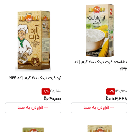
نشاسته ذرت تردک 200 گرم | کد
2136
آرد ذرت تردک 200 گرم | کد 2124
48,950
130,950
18
%
20
%
40,000
104,448
افزودن به سبد
افزودن به سبد