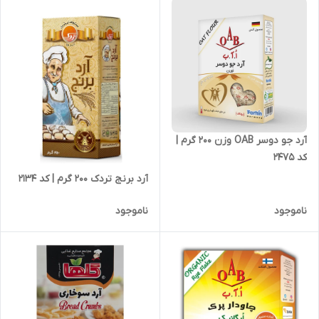
آرد جو دوسر OAB وزن 200 گرم |
کد 2475
آرد برنج تردک 200 گرم | کد 2134
ناموجود
ناموجود