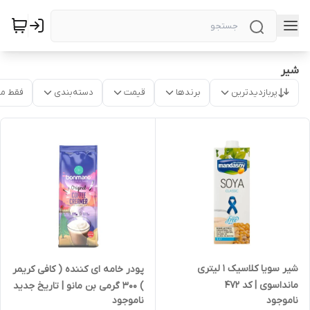
شیر
پربازدیدترین
برندها
قیمت
دسته‌بندی
فقط م
شیر سویا کلاسیک 1 لیتری
پودر خامه ای کننده ( کافی کریمر
مانداسوی | کد 472
) 300 گرمی بن مانو | تاریخ جدید
ناموجود
ناموجود
و بسیار تازه | تولید 1405/03