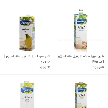
انقضاء 1407/03 | کد 356
شیر سویا ساده 1 لیتری مانداسوی
شیر سویا موز 1 لیتری مانداسوی |
| کد 475
کد 479
ناموجود
ناموجود