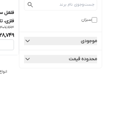
سبزان
فلزی، تا
,307,963
028,749
موجودی
محدوده قیمت
انوا