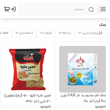
نمک
پربازدیدترین
برندها
قیمت
دسته‌بندی
فقط م
نمک کم سدیم ید دار O.A.B وزن
خمیر مایه گلها - 50 گرم(سلفون)
400 گرم | کد 710
- 12 تایی | کد 1370
ناموجود
ناموجود