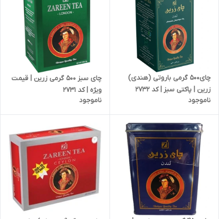
چای500 گرمی باروتی (هندی)
چای سبز 500 گرمی زرین | قیمت
زرین | پاکتی سبز | کد 2732
ویژه | کد 2731
ناموجود
ناموجود