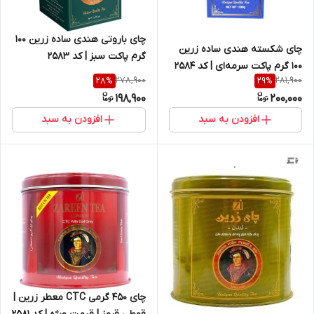
چای باروتی هندی ساده زرین 100
چای شکسته هندی ساده زرین
گرم پاکت سبز | کد 2583
100 گرم پاکت سرمه‌ای | کد 2584
278,900
281,900
28
%
29
%
198,900
200,000
افزودن به سبد
افزودن به سبد
چای 450 گرمی CTC معطر زرین |