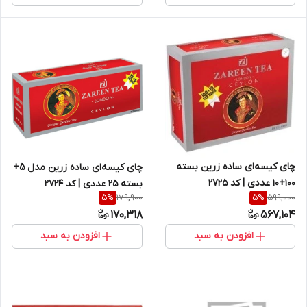
چای کیسه‌ای ساده زرین بسته
چای کیسه‌ای ساده زرین مدل 5+
100+10 عددی | کد 2725
بسته 25 عددی | کد 2724
179,900
599,000
5
%
5
%
170,318
567,104
افزودن به سبد
افزودن به سبد