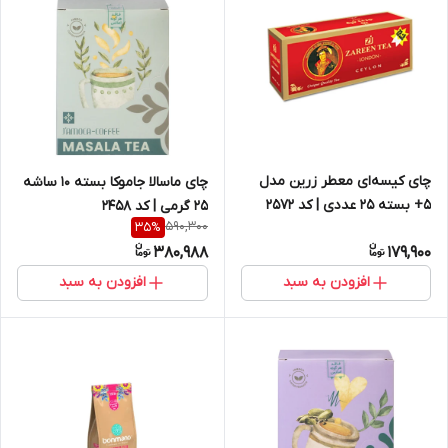
چای کیسه‌ای معطر زرین مدل
چای ماسالا جاموکا بسته 10 ساشه
5+ بسته 25 عددی | کد 2572
25 گرمی | کد 2458
590,300
35
%
380,988
179,900
افزودن به سبد
افزودن به سبد