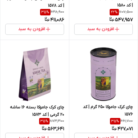
| کد 1580
| کد 1578
638,900
707,500
35
%
22
%
411,086
547,957
افزودن به سبد
افزودن به سبد
چای کرک جاموکا 250 گرم | کد
چای کرک جاموکا بسته 16 ساشه
1576
20 گرمی | کد 1573
873,300
661,700
35
%
35
%
563,641
427,071