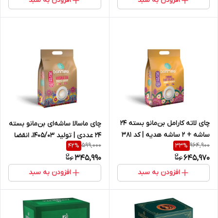
افزودن به سبد
افزودن به سبد
چای لاته کارامل بن‌مانو بسته 24
چای ماسالا ساشه‌ای بن‌مانو بسته
ساشه + 2 ساشه هدیه | کد 381
24 عددی | تولید 1405/03، انقضا
599,000
964,900
42
%
33
%
1407/03 | کد 348
345,990
645,970
افزودن به سبد
افزودن به سبد