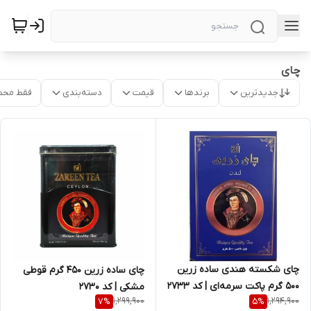
چای
جدیدترین
برندها
قیمت
دسته‌بندی
فقط محص
چای شکسته هندی ساده زرین
چای ساده زرین 450 گرم قوطی
500 گرم پاکت سرمه‌ای | کد 2733
مشکی | کد 2730
1,299,900
1,294,900
7
%
5
%