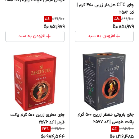
قوطی قرمز | قیمت ویژه | کد 2581
چای CTC هل‌دار زرین 450 گرم |
کد 2582
899,900
899,900
5
%
5
%
851,979
851,979
افزودن به سبد
افزودن به سبد
چای باروتی معطر زرین 500 گرم
چای عطری زرین 500 گرم پاکت
پاکت طوسی | کد 2577
قرمز | کد 2576
1,299,900
1,284,900
24
%
5
%
984,544
1,216,485