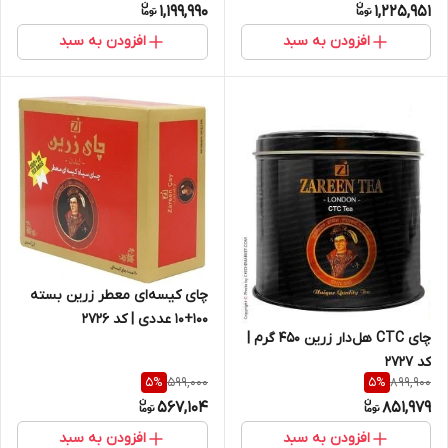
1,199,990
1,225,951
افزودن به سبد
افزودن به سبد
چای کیسه‌ای معطر زرین بسته
100+10 عددی | کد 2726
چای CTC هل‌دار زرین 450 گرم |
کد 2727
599,000
899,900
5
%
5
%
567,104
851,979
افزودن به سبد
افزودن به سبد