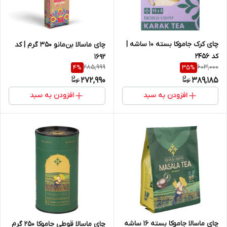
چای کرک جاموکا بسته 10 ساشه |
چای ماسالا بن‌مانو 350 گرم | کد
کد 2456
1692
285,999
603,000
4
%
35
%
272,990
389,185
افزودن به سبد
افزودن به سبد
چای ماسالا جاموکا بسته 16 ساشه
چای ماسالا قوطی جاموکا 250 گرم