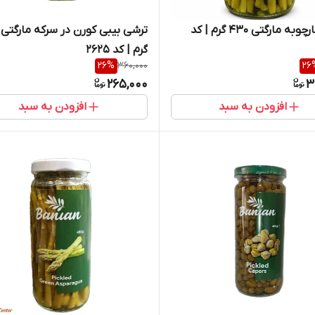
ترشی مارچوبه مارگتی 430 گرم | کد
گرم | کد 2625
26
%
360,000
26
265,000
3
افزودن به سبد
افزودن به سبد