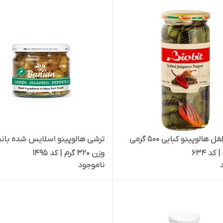
ترشی فلفل هالوپینو کبابی 500 گرمی
ترشی هالوپینو اسلایس شده بانی
کد 634
وزن 320 گرم | کد 1495
ناموجود