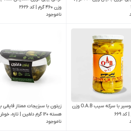
وزن 460 گرم | کد 2626
ناموجود
ترشی موسیر با سرکه سیب O.A.B وزن
زیتون با سبزیجات ممتاز قایقی ب
هسته 120 گرم دلفین | تازه، 
ناموجود
و آماده مصرف | کد 1868