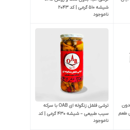
شیشه 510 گرمی | کد 2043
ناموجود
دون
ترشی فلفل زنگوله ای OAB با سرکه
خوش طعم
سیب طبیعی – شیشه 430 گرمی | کد
ناموجود
2044