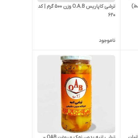
ط)
ترشی کاپاریس O.A.B وزن 500 گرم | کد
620
ناموجود
نیان
ترشی انبه بدون نمک و روغن OAB –