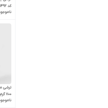
کد 1492
ناموجود
700 گرم | کد 669
ناموجود