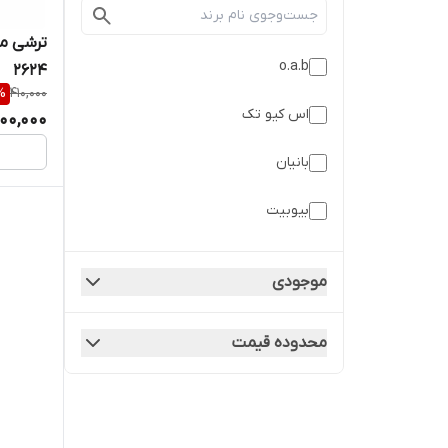
o.a.b
2624
%
410,000
اس کیو تک
00,000
بانیان
بیوبیت
دلفین
موجودی
مارگتی
محدوده قیمت