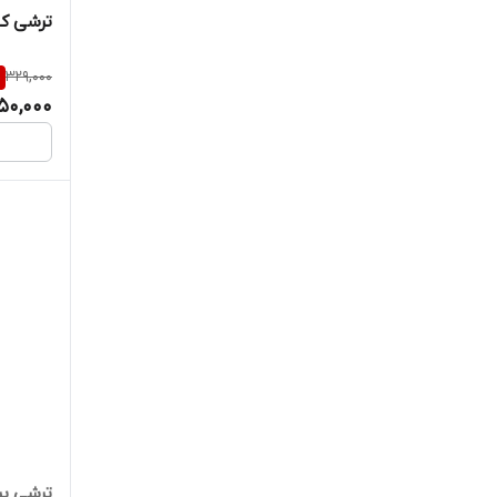
ترشی کاپاریس 
%
329,000
50,000