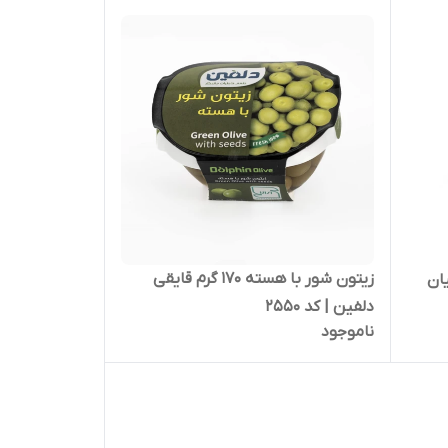
زیتون شور با هسته 170 گرم قایقی
ان
دلفین | کد 2550
ناموجود