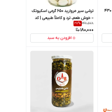
ترشی بیبی کورن در سرکه مارگتی 430
ترشی سیر مروارید 650 گرمی اسکیوتک
– خوش طعم، ترد و کاملاً طبیعی | کد
27
%
246,578
2249
180,000
افزودن به سبد