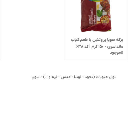
برگه سویا پروتئین با طعم کباب
مانداسوی - 150 گرم | کد 638
ناموجود
انواع حبوبات (نخود - لوبیا - عدس - لپه و ...) - سویا