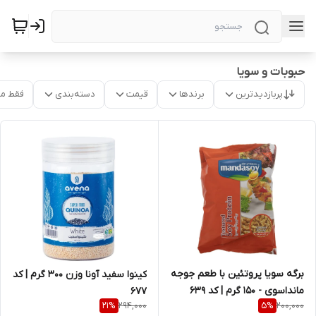
حبوبات و سویا
پربازدیدترین
برندها
قیمت
دسته‌بندی
فقط م
برگه سویا پروتئین با طعم جوجه
کینوا سفید آونا وزن 300 گرم | کد
مانداسوی - 150 گرم | کد 639
677
294,000
200,000
21
%
5
%