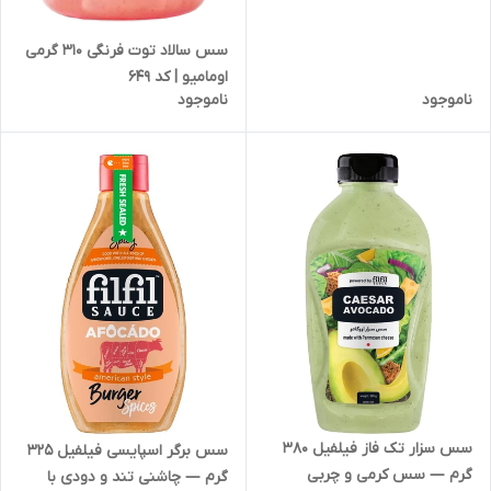
سس سالاد توت فرنگی 310 گرمی
اومامیو | کد 649
ناموجود
ناموجود
سس سزار تک فاز فیلفیل 380
سس برگر اسپایسی فیلفیل 325
گرم — سس کرمی و چربی
گرم — چاشنی تند و دودی با