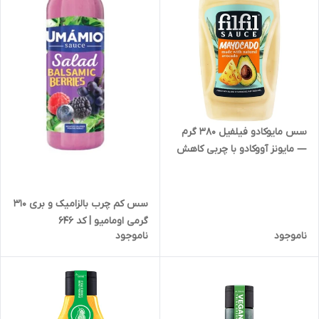
سس مایوکادو فیلفیل 380 گرم
— مایونز آووکادو با چربی کاهش
یافته | کد 1818
سس کم چرب بالزامیک و بری 310
گرمی اومامیو | کد 646
ناموجود
ناموجود