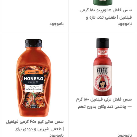
کد 1815
سس فلفل هالوپینو 180 گرمی
فیلفیل | طعمی تند، تازه و
ناموجود
ناموجود
هیجان انگیز | کد 1860
سس فلفل ترکی فیلفیل 180 گرم
— چاشنی تند وگان بدون تخم
مرغ | کد 1853
سس هانی کیو 450 گرمی فیلفیل
| طعمی شیرین و دودی برای
ناموجود
ناموجود
غذاهای لذیذ | کد 1856