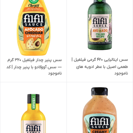
سس ایتالیایی 420 گرمی فیلفیل |
سس پنیر چدار فیلفیل 320 گرم
طعمی اصیل با عطر ادویه های
— سس آووکادو با پنیر چدار | کد
ناموجود
ناموجود
مدیترانه ای | کد 1857
1820