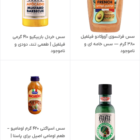
سس فرانسوی آووکادو فیلفیل
سس خردل باربیکیو 410 گرمی
380 گرم — سس خامه ای و
فیلفیل | طعمی تند، دودی و
ناموجود
ناموجود
سالم برای سالاد و ساندویچ | کد
خاص برای غذاهای متنوع | کد
1855
1858
سس اسپاگتی 420 گرم اومامیو –
طعم اومامی اصیل برای پاستا |