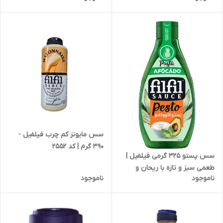
سس مایونز کم چرب فیلفیل -
390 گرم | کد 2552
سس پستو 325 گرمی فیلفیل |
طعمی سبز و تازه با ریحان و
ناموجود
ناموجود
مغزها | کد 1862