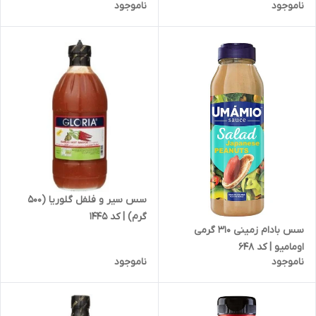
ناموجود
ناموجود
کاهش یافته | کد 1854
آووکادو | کد 1819
سس سیر و فلفل گلوریا (500
گرم) | کد 1445
سس بادام زمینی 310 گرمی
اومامیو | کد 648
ناموجود
ناموجود