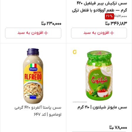
سس ترکیش بیبر فیلفیل 420
گرم — طعم آووکادو با فلفل ترکی
473,000
26
%
| کد 1821
230,000
346,183
افزودن به سبد
افزودن به سبد
سس مایونز شیلتون | 210 گرم
سس پاستا آلفردو 420 گرمی
اومامیو | کد 647
78,000