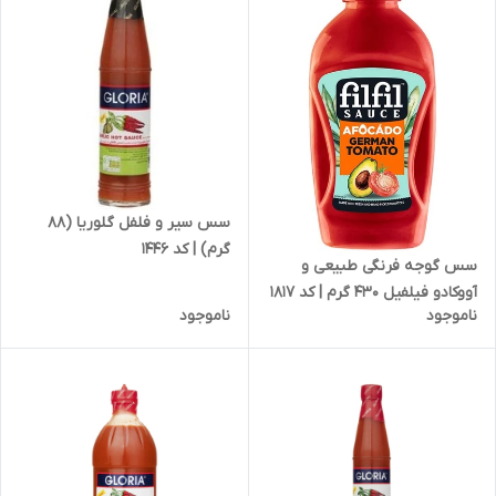
سس سیر و فلفل گلوریا (88
گرم) | کد 1446
سس گوجه فرنگی طبیعی و
آووکادو فیلفیل 430 گرم | کد 1817
ناموجود
ناموجود