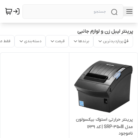
پرینتر لیبل زن و لوازم جانبی
پربازدیدترین
برندها
قیمت
دسته‌بندی
فقط م
پرینتر حرارتی استوک بیکسولون
مدل SRP-350III | کد 1639
ناموجود