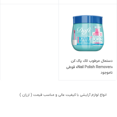
| کد 2173
طبیعی | کد 2171
دستمال مرطوب لاک پاک کن
«Nail Polish Remover» قوطی
ناموجود
90 عددی دافی | بدون استون،
مغذی و نرم کننده ناخن | کد
2166
انواع لوازم آرایشی با کیفیت عالی و مناسب قیمت ( ارزان )