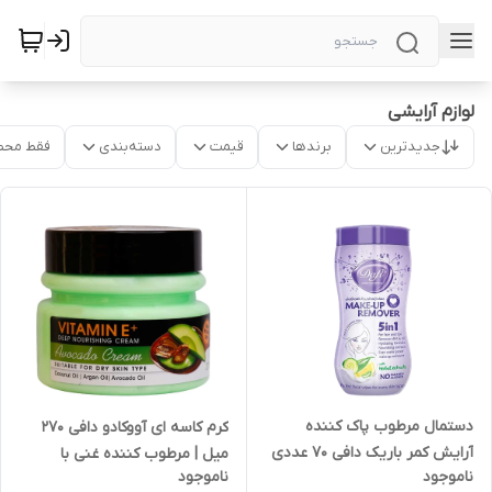
لوازم آرایشی
جدیدترین
برندها
قیمت
دسته‌بندی
فقط محص
دستمال مرطوب پاک کننده
کرم کاسه ای آووکادو دافی 270
آرایش کمر باریک دافی 70 عددی
میل | مرطوب کننده غنی با
ناموجود
ناموجود
| پاکسازی ملایم و آبرسان پوست
ویتامین E و آنتی اکسیدان