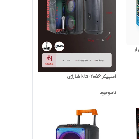
ار
اسپیکر kts-2056 شارژی
ناموجود