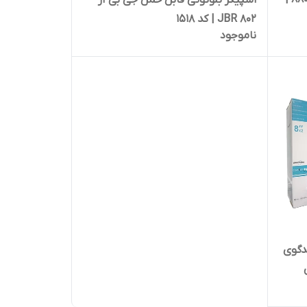
اسپیکر بلوتوثی قابل حمل جی بی آر
JBR 802 | کد 1518
ناموجود
GTS  دو بلندگوی
دی