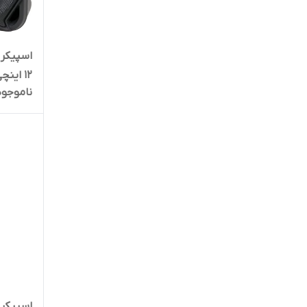
12 این
ناموجود
چندگانه و نو