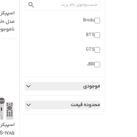
اسپیکر 
Brodu
مدل NDR 810 | کد 1511
ناموجود
BTS
GTS
JBR
KTS
موجودی
NDR
محدوده قیمت
ان دی آر
متفرقه
اسپیکر 