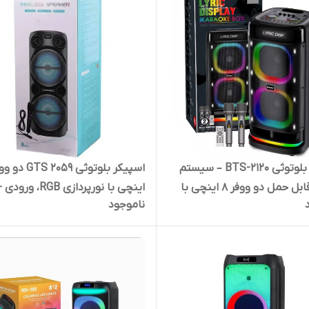
اسپیکر بلوتوثی BTS-2120 – سیستم
صوتی قابل حمل دو ووفر 8 اینچی با
اینچ
ناموجود
 میکروفون بی سیم و
TF و قابلیت TWS | کد 2082
د 2076