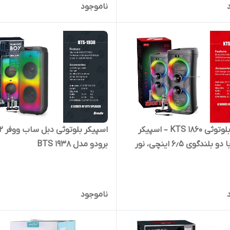
ناموجود
رل | کد 519
USB/TF و کارائوکه | کد 521
سپیکر بلوتوثی KTS 1860 – اسپیکر
پرتابل با دو بلندگوی 6٫5 اینچی، نور
برودو مدل BTS 1938
، میکروفون و ورودی های متنوع |
ناموجود