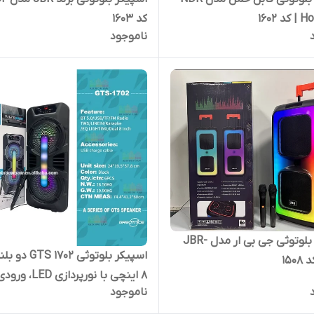
 1602
کد 1603
ناموجود
اسپیکر بلوتوثی جی بی ار مدل JBR-
اسپیکر بلوتوثی 1702
8 اینچی با نورپردازی LED، ورو
ناموجود
USB/TF و کارائوکه | کد 2083