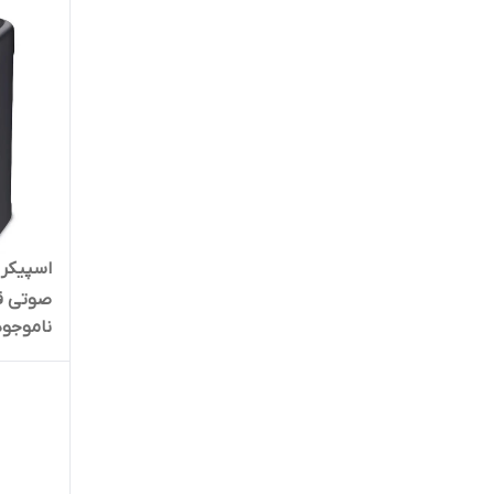
ناموجود
بلوتوث،
نورپردازی RGB | ک