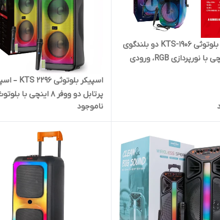
اسپیکر بلوتوثی KTS-1906 دو بلندگوی
6٫5 اینچی با نورپردازی RGB، ورودی
انه و باتری شارژی | کد 2081
اسپیکر بلوتوثی S 2296
پرتابل دو ووفر 8 اینچی با بلوت
ناموجود
کد 2079