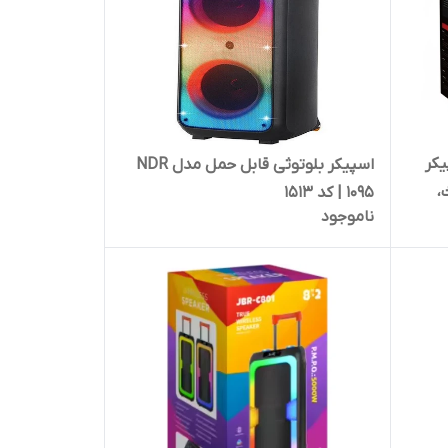
KT – اسپیکر
اسپیکر بلوتوثی قابل حمل مدل NDR
وث،
1095 | کد 1513
ناموجود
میکروفون بی سیم و نورپردازی RGB |