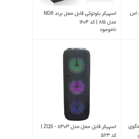
 اس
اسپیکر بلوتوثی قابل حمل برند NDR
مدل 815 | کد 1604
ناموجود
GTS  دو بلندگوی
اسپیکر قابل حمل مدل ZQS - 8303 |
دی
کد 523