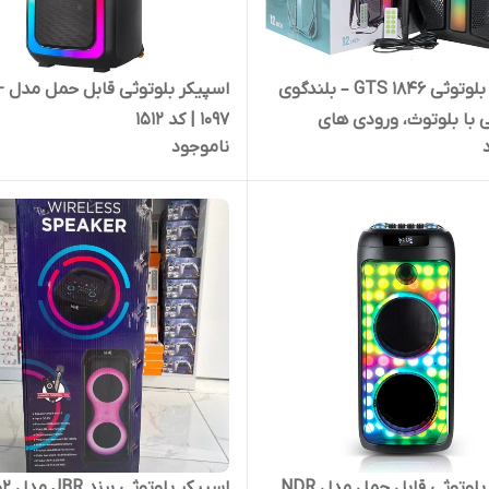
اسپیکر بلوتوثی GTS 1846 – بلندگوی
اسپی
چی با بلوتوث، ورودی های
1097 | کد 1512
ناموجود
رپردازی LED | کد 2078
اسپیکر بلوتوثی قابل حمل مدل NDR