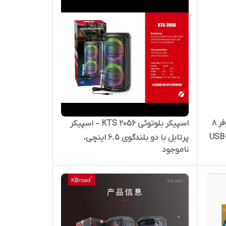
اسپیکر بلوتوثی GTS 2059 دو ووفر 8
اسپیکر بلوتوثی KTS 2056 – اسپیکر
ی با نورپردازی RGB، ورودی USB-
پرتابل با دو بلندگوی 6.5 اینچی،
ناموجود
بلوتوث، میکروفون و نورپردازی | کد
2080