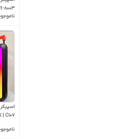
Hot-8003 | کد
ناموجود
C107 | کد 1508
ناموجود