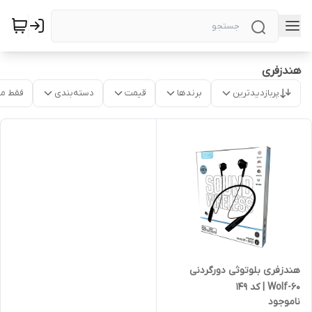
هندزفری
پربازدیدترین
برندها
قیمت
دسته‌بندی
فقط م
هندزفری بلوتوثی دورگردنی
Wolf-60 | کد 149
ناموجود