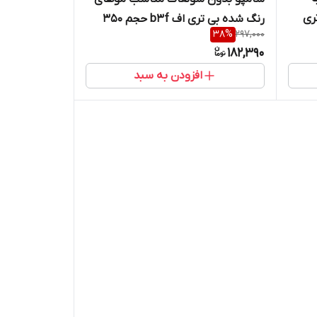
د بی تری
رنگ شده بی تری اف b3f حجم 350
38
%
297,000
میل | کد 2360
182,390
افزودن به سبد