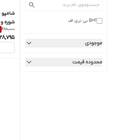
B3F بی تری اف
شوره و ت
%
498,000
28,795
موجودی
محدوده قیمت