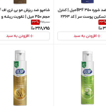
شامپو ضد شوره B3F 350 میل | کنترل
شامپو
سکین پوست سر | کد 2363
حجم 350 میل | تقویت ریشه و
33
%
498,000
33
کاهش ریزش مو | کد 2361
328,795
3
افزودن به سبد
افزودن به سبد