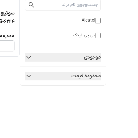
Alcatel
ck LS-6224
تی پی-لینک
000,000
موجودی
محدوده قیمت