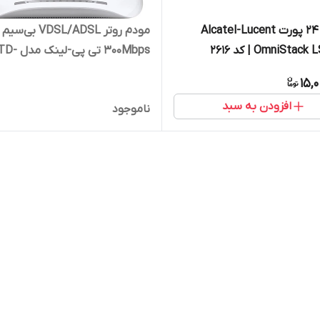
سوئیچ 24 پورت Alcatel-Lucent
مودم روتر VDSL/ADSL بی‌سیم
OmniSta | کد 2616
300Mbps تی پی-لینک مدل 
W9970 ( کارکرده ) | کد 2375
15,
افزودن به سبد
ناموجود