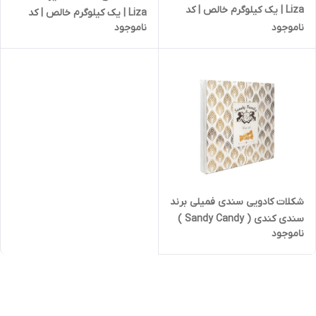
Liza | یک کیلوگرم خالص | کد
Liza | یک کیلوگرم خالص | کد
2655
ناموجود
ناموجود
2654
شکلات کادویی سندی فمیلی برند
سندی کندی ( Sandy Candy )
ناموجود
مدل تافی شیری مخلوط 700
گرمی + بگ دسته دار | کد 2467