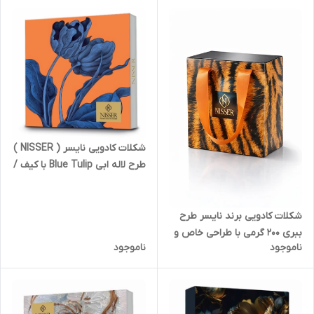
شکلات کادویی نایسر ( NISSER )
طرح لاله ابی Blue Tulip با کیف /
بگ کادویی دسته دار | کد 2436
شکلات کادویی برند نایسر طرح
ببری 200 گرمی با طراحی خاص و
ناموجود
ناموجود
طعم دلنشین | کد 2462