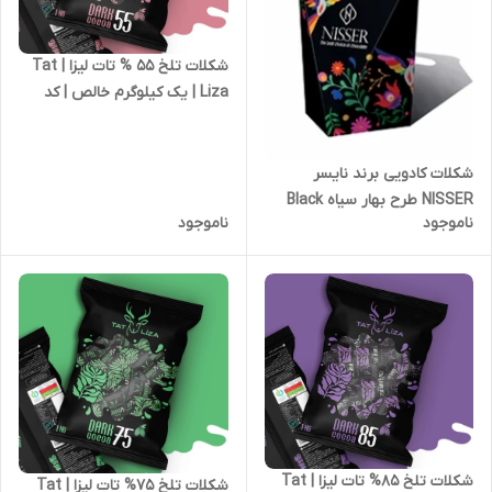
شکلات تلخ 55 % تات لیزا | Tat
Liza | یک کیلوگرم خالص | کد
2653
شکلات کادویی برند نایسر
NISSER طرح بهار سیاه Black
ناموجود
ناموجود
Spring وزن 200 گرم
شکلات تلخ 85% تات لیزا | Tat
شکلات تلخ 75% تات لیزا | Tat