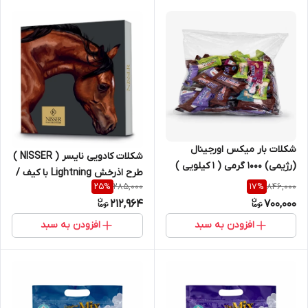
شکلات بار میکس اورجینال
شکلات کادویی نایسر ( NISSER )
(رژیمی) 1000 گرمی ( 1 کیلویی )
طرح اذرخش Lightning با کیف /
توین سیل | کد 2564
285,000
846,000
25
%
17
%
بگ کادویی دسته دار | کد 2442
212,964
700,000
افزودن به سبد
افزودن به سبد