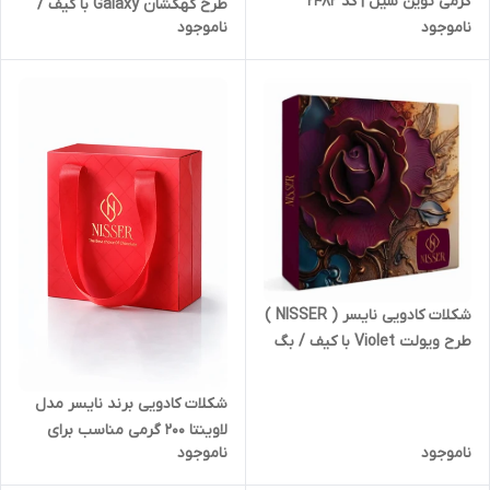
گرمی توین سیل | کد 2482
طرح کهکشان Galaxy با کیف /
ناموجود
ناموجود
بگ کادویی دسته دار | کد 2438
شکلات کادویی نایسر ( NISSER )
طرح ویولت Violet با کیف / بگ
کادویی دسته دار | کد 2441
شکلات کادویی برند نایسر مدل
لاوینتا 200 گرمی مناسب برای
ناموجود
ناموجود
هدیه و پذیرایی | کد 2463