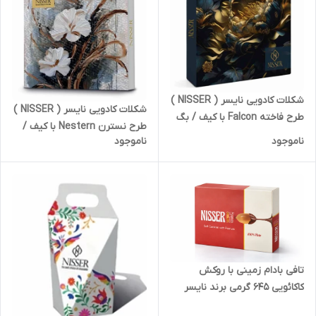
شکلات کادویی نایسر ( NISSER )
شکلات کادویی نایسر ( NISSER )
طرح فاخته Falcon با کیف / بگ
طرح نسترن Nestern با کیف /
کادویی دسته دار | کد 2435
ناموجود
ناموجود
بگ کادویی دسته دار | کد 2437
تافی بادام زمینی با روکش
کاکائویی 645 گرمی برند نایسر
انقضاء 1405/02/25 | کد 2464