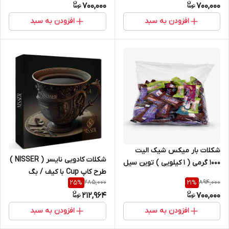
700,000
700,000
افزودن به سبد
افزودن به سبد
شکلات بار میکس شیک الیت
شکلات کادویی نایسر ( NISSER )
1000 گرمی ( 1 کیلویی ) توین سیل
طرح کاپ Cup با کیف / بگ
| کد 2562
285,000
894,000
25
%
21
%
کادویی دسته دار | کد 2440
212,964
700,000
افزودن به سبد
افزودن به سبد