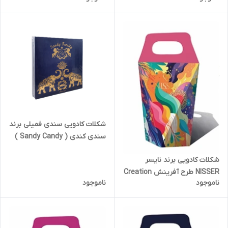
شکلات کادویی سندی فمیلی برند
سندی کندی ( Sandy Candy )
مدل تافی شیری مخلوط 700
شکلات کادویی برند نایسر
گرمی + بگ دسته دار | کد 2471
NISSER طرح آفرینش Creation
ناموجود
ناموجود
وزن 200 گرم