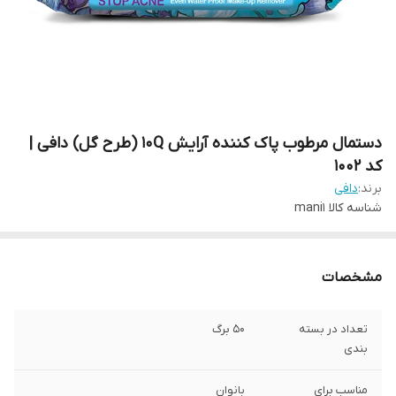
دستمال مرطوب پاک کننده آرایش 10Q (طرح گل) دافی |
کد 1002
برند:
دافی
شناسه کالا
mani1
مشخصات
تعداد در بسته
50 برگ
بندی
مناسب برای
بانوان