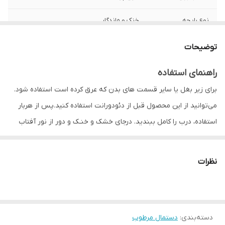
نوع رایحه
خنک و ماندگار
جنس
100 درصد پنبه
توضیحات
راهنمای استفاده
برای زیر بغل یا سایر قسمت های بدن که عرق کرده است استفاده شود.
می‌توانید از این محصول قبل از دئودورانت استفاده کنید.پس از هربار
استفاده، درب را کامل ببندید. درجای خشک و خنـک و دور از نور آفتاب
نگهداری شود.پاک‌کننده پوست از تعریق، با ایجاد طراوت و تازگی روی
پوست،رطوبت‌رسان و جلوگیری از خشکی، مناسب استفاده ‌روزانه، شرایط
نظرات
استرس زا، محل کار، مهمانی و ...
مشخصات دستمال مرطوب آمبرلا مخصوص بدن مدل Sport بسته 50
عددی
دسته‌بندی
:
دستمال مرطوب
دستمال مرطوب بدن آمبرلا مدل Sport با جنس 100 درصد پنبه ای و از