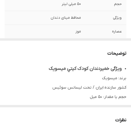
حجم
50 میلی لیتر
ویژگی
محافظ مینای دندان
عصاره
موز
توضیحات
ویژگی خميردندان کودک کيتي ميسويک
برند: میسویک
کشور سازنده: ایران / تحت لیسانس سوئیس
حجم یا مقدار: 50 میل
مناسب برای: کودکان
کارکرد: محافظت از دندان های شیری
نظرات
ویژگی: محافظ دندان های شیری _ حاوی کلسیم و پروتئین شیر _ طعم