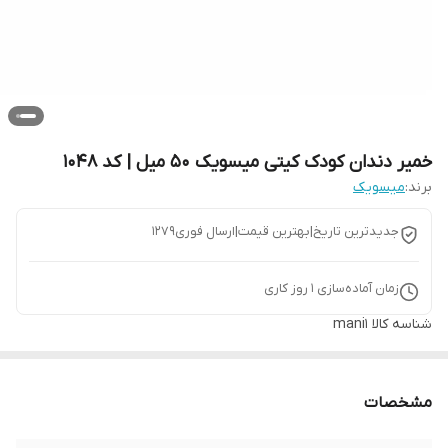
خمیر دندان کودک کیتی میسویک 50 میل | کد 1048
برند:
میسویک
جدیدترین تاریخ|بهترین قیمت|ارسال فوری1279
زمان آماده‌سازی
1
روز کاری
شناسه کالا
mani1
مشخصات