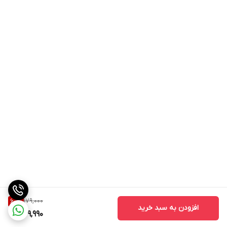
179,000
60
%
افزودن به سبد خرید
69,990