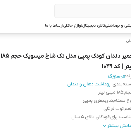
یشی و بهداشتی
کالای دیجیتال
لوازم خانگی
ارتباط با ما
ان
خمی
تر | کد 1049
ند:
میسویک
ته‌بندی
:
بهداشت دهان و دندان
جم
:
185 میلی لیتر
ع بسته‌بندی
:
بطری پمپی
عم
:
توت فرنگی
اسب برای
:
کودکان بالای 5 سال
ژگی
محافظ دندان‌های شیری - کمک به مبارزه با حفره‌های دندانی -
مایش بیشتر