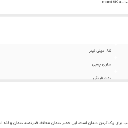
حصول
:
اسه کالا
mani1
کننده قسمت‌های حساس و آسیب دیده
185 میلی لیتر
بطری پمپی
توت فرنگی
کودکان بالای 5 سال
محافظ دندان‌های شیری - کمک به مبارزه با حفره‌های دندانی - تر
رای پاک کردن دندان است. این خمیر دندان محافظ قدرتمند دندان و لثه است