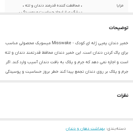
مزایا
• محافظت کننده قدرمند دندان و لثه •
پیشگیری از ایجاد حساسیت و پوسیدگی •
جلوگیری از تشکیل جرم و پلاک • جلوگیری از
بروز مشکلات لثه مناسب برای کودکان
توضیحات
خمیر دندان پمپی ژله ای کودک - Misswake میسویک محصولی مناسب
برای پاک کردن دندان است. این خمیر دندان محافظ قدرتمند دندان و لثه
است و اجازه نمی دهد که جرم و پلاک به بافت دندان آسیب وارد کند. اگر
جرم و پلاک بر روی دندان تجمع پیدا کند خطر بروز حساسیت و پوسیدگی
افزایش پیدا می کند. خمیردندان - Misswake میسویک از بروز مشکلات
لثه کودکان پیشگیری می کند و نقش مناسبی در حفظ سلامت دندان ها
نظرات
و لثه ها دارد. با توجه به این موضوع که آموزش مسواک زدن در کودکان
اهمیت بسیار زیادی دارد و باید از محصولات مناسب استفاده شود، این
خمیر دندان ظاهر زیبایی دارد و کودکان را به مسواک زدن ترغیب می کند!
دسته‌بندی
:
بهداشت دهان و دندان