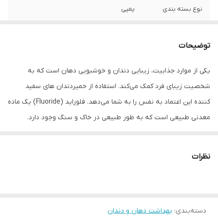
نوع بسته بندی
پمپی
توضیحات
یکی از موارد جذابیت، زیبایی دندان و خوشبویی دهان است که به
شخصیت زیبای فرد کمک می‌کند. استفاده از خمیردندان های سفید
کننده این اعتماد به نفس را به شما می‌دهد. فلوراید (Fluoride) یک ماده
معدنی طبیعی است که به طور طبیعی در خاک و سنگ وجود دارد.
همچنین به آب، غذا و سایر محصولات اضافه می شود. این ماده خواص و
فواید زیادی برای سلامتی دندان به همراه دارد و به همین دلیل است که
نظرات
به بسیاری از خمیردندان ها اضافه می شود. البته استفاده بیش از حد
فلوارید در خمیردندان ها عوارض بسیاری برای سلامت دندان ها و بدن
دارد. مقدار زیاد فلوراید باعث فلوئوروزیس دندانی (Fluorosis) خواهد
دسته‌بندی
:
بهداشت دهان و دندان
شد. این وضعیت باعث تغییر رنگ مینای دندان می شود. معمولا این