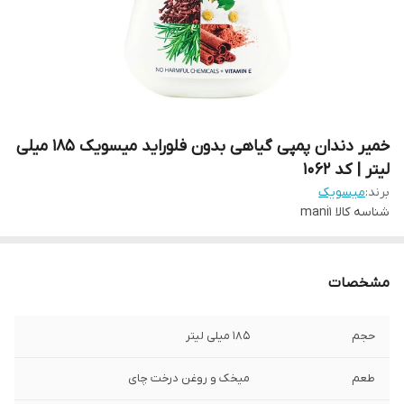
خمیر دندان پمپی گیاهی بدون فلوراید میسویک 185 میلی
لیتر | کد 1062
برند:
میسویک
شناسه کالا
mani1
مشخصات
حجم
185 میلی لیتر
طعم
میخک و روغن درخت چای