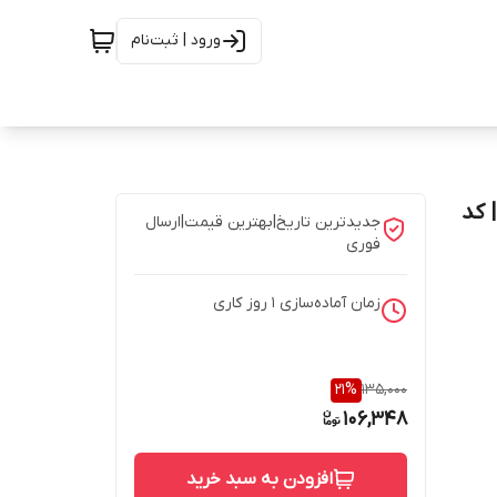
ورود | ثبت‌نام
 میلی‌لیتر | کد
جدیدترین تاریخ|بهترین قیمت|ارسال
فوری
زمان آماده‌سازی
1
روز کاری
21
%
135,000
106,348
افزودن به سبد خرید