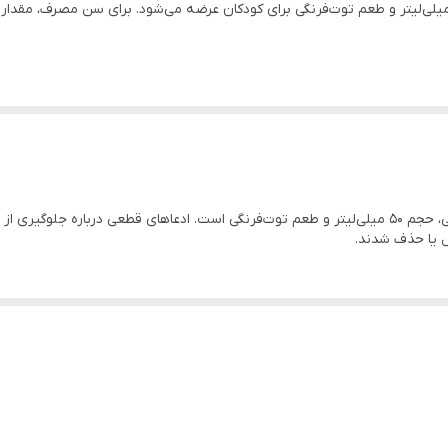
یر دندان کودک میسویک مدل کفشدوزکی با حجم 50 میلی‌لیتر و طعم توت‌فرنگی برای کودکان عرضه می‌شود. برا
کفشدوزکی
ویژگی اصلی این محصول، طراحی کفشدوزکی، حجم 50 میلی‌لیتر و طعم توت‌فرنگی است. ادعاهای قطع