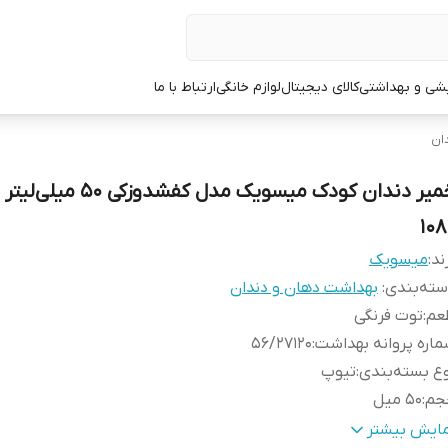
یشی و بهداشتی
کالای دیجیتال
لوازم خانگی
ارتباط با ما
ان
خمیر دندان کودک میسویک مدل کفشدوزکی 50
108
ند:
میسویک
ته‌بندی
:
بهداشت دهان و دندان
عم
:
توت فرنگی
اره پروانه بهداشت
:
56/27120
ع بسته‌بندی
:
تیوپ
جم
:
50 میل
اسب برای
:
کودکان
مایش بیشتر