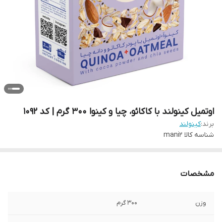
اوتمیل کینولند با کاکائو، چیا و کینوا 300 گرم | کد 1092
برند:
کینولند
شناسه کالا
mani2
مشخصات
وزن
300 گرم