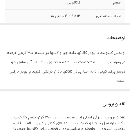
طعم
کاکائویی
ابعاد بسته‌بندی
13 × 6 × 19 سانتی متر
شیوه نگهداری
پس از باز شدن برای حفظ کیفیت، در یخچال
نگهداری شود , در جای خشک و خنک به دور از
توضیحات
نور خورشید نگهداری شود.
اوتمیل کینولند با پودر کاکائو، دانه چیا و کینوا در بسته 300 گرمی عرضه
ویژگی محصول
بدون آرد , بدون روغن , بدون شکر , بدون
می‌شود. بر اساس مشخصات ثبت‌شده محصول، ترکیبات آن شامل جو
گلوتن , بدون موارد نگهدارنده , فاقد مواد
حساسیت زا
دوسر پرک، کینوا، دانه چیا، پودر کاکائو، بادام درختی، کنجد و پودر نارگیل
است.
ترکیبات
ترکیبات طلایی: جو دوسر پرک، کینوا، دانه چیا،
پودر کاکائو، بادام درختی، کنجد، پودر نارگیل
ویژگی‌های ثبت‌شده آن شامل بدون آرد، بدون روغن، بدون شکر، بدون
گلوتن و بدون مواد نگهدارنده است.
نقد و بررسی
نقد و بررسی:
ویژگی اصلی این محصول، وزن 300 گرم، طعم کاکائویی و
ترکیب اوتمیل با چیا و کینوا است. ادعاهای کنترل وزن، سلامت قلب،
تقویت استخوان، حافظه و مناسب‌بودن قطعی برای وگان‌ها حذف یا