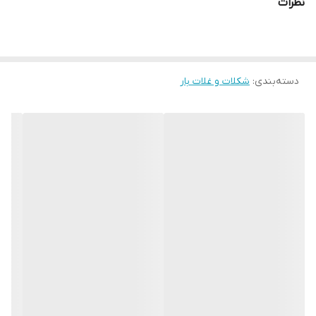
نظرات
آنتی اکسیدان
شیرین شده توسط شیره خرما
میان وعده پر انرژی پروتئینی کامل با کینوآ، قهوه و بِری: بیداری و
دسته‌بندی
:
سلامتی در هر لقمه!
شکلات و غلات بار
به دنبال میان وعده‌ای هستید که هم خوشمزه باشد و هم به شما انرژی
و سلامتی بدهد؟ میان وعده پروتئینی کامل با کینوآ، قهوه و بِری دقیقاً
همان چیزی است که شما نیاز دارید! این محصول منحصر به فرد با
ترکیب مواد مغذی و طبیعی، طعمی دلنشین و لذیذ را به شما هدیه
می‌دهد و فواید بی‌شماری برای سلامتی و تناسب اندام شما به ارمغان
می‌آورد.
فیبری دوست‌داشتنی، سیری طولانی‌مدت و خداحافظی با ریزه خواری:
• آیا از ریزه خواری و پرخوری خسته شده‌اید؟
میان وعده پروتئینی کامل
با کینوآ، قهوه و بِری با دارا بودن فیبر فراوان، به شما احساس سیری
طولانی‌مدت می‌دهد و به کنترل اشتها و جلوگیری از ریزه خواری کمک