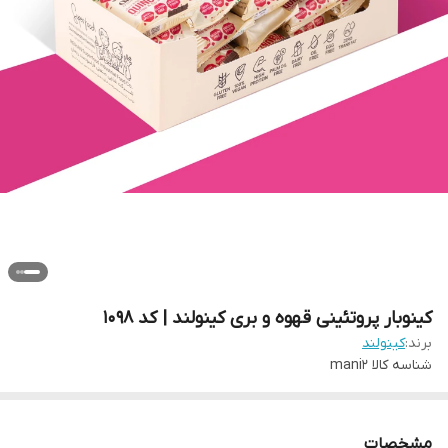
کینوبار پروتئینی قهوه و بری کینولند | کد 1098
برند:
کینولند
شناسه کالا
mani2
مشخصات