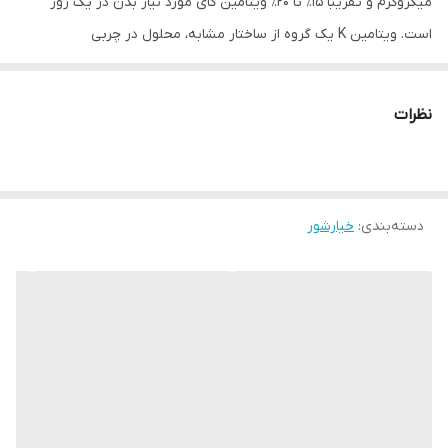
میکروگرم و تقریباً ۱۵٪ تا ۲۰٪ ویتامین کای مورد نیاز بدن در یک روز
است. ویتامین K یک گروه از ساختار مشابه، محلول در چربی
ویتامین‌هایی است که بدن انسان برای اصلاح پروتئین‌های خاصی که
برای انعقاد خون است و همچنین در استخوان و دیگر بافت‌ها به آن
نظرات
احتیاج دارد. همچنین خیارشور حاوی سه کیلوکالری انرژی است که از
]
۱
[
کربوهیدراتهای
موجود در خیار به دست می‌آید.
به هر حال خیارشور
حاوی
سدیم
زیادی است. به‌طوری‌که هر خیارشور متوسط ۳۵۰ تا ۵۰۰
دسته‌بندی
:
خیارشور
میلی‌گرم سدیم دارد در حالی که بیشینه سدیم روزانه مورد نیاز یک فرد،
۲۴۰۰ میلی‌گرم است.
خیارشور منبعی از آنتی‌اکسیدان‌هاست و در بهبود
سیستم گوارشی
،
کنترل دیابت، ارتقاء سلامت کبد و معده، کاهش وزن، کاهش تهوع
صبحگاهی، کاهش خطر ابتلا به سرطان طحال، کاهش خطر ابتلا به
عفونت مخمر، کاهش استرس، بهبود سلامت روانی و جلوگیری از یبوست
مفید است.