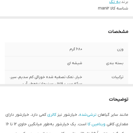
برند:
به تک
شناسه کالا
mani2
مشخصات
وزن
680 گرم
بسته بندی
شیشه ای
ترکیبات
خیار، نمک تصفیه شده خوراکی کم سدیم، سیر،
سرکه سیب، فلفل، سبزیجات معطر، آب
آشامیدنی
توضیحات
مانند سایر گیاهان
ترشی‌شده
، خیارشور نیز
کالری
کمی دارد. خیارشور دارای
مقداری کافی
ویتامین کا
است. یک خیارشور به‌طور میانگین حاوی ۱۲ تا ۱۶