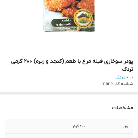
پودر سوخاری فیله مرغ با طعم (کنجد و زیره) 200 گرمی
تردک
برند:
تردک
شناسه کالا
mani2
مشخصات
وزن
200 گرم