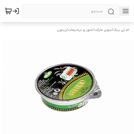
ام تی پیک
/
سوپر مارکت
/
شور و ترشیجات
/
زیتون