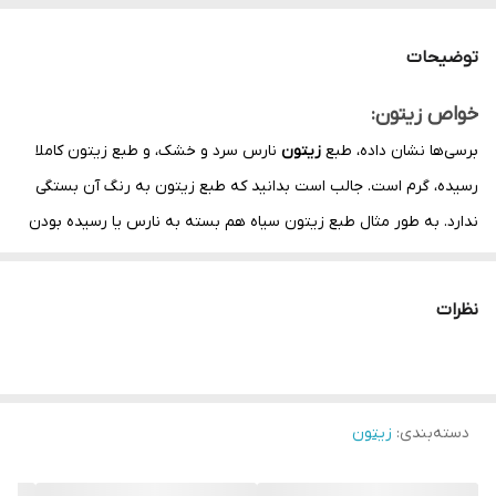
نوع زیتون
زیتون سبز
توضیحات
مدت ماندگاری
6 ماه
خواص زیتون:
برسی‌ها نشان داده، طبع
زیتون
نارس سرد و خشک، و طبع زیتون کاملا
رسیده، گرم است. جالب است بدانید که طبع زیتون به رنگ آن بستگی
ندارد. به طور مثال طبع زیتون سیاه هم بسته به نارس یا رسیده بودن
آن مشخص می‌شود.
در کشورهای صنعتی از بیماری‌های قلبی به عنوان اصلی‌ترین عامل
نظرات
مرگ و میر نام می‌برند.
خاصیت زیتون سبز
را جدی بگیرید. اسیدهای
غیر اشباع موجود در
زیتون
موجوب کاهش LDL چربی بد خون
می‌شوند و در عین حال HDL که همان چربی خوب است را حفظ
دسته‌بندی
:
زیتون
می‌کنند. چربی موجود در زیتون در رگ‌ها رسوب نمی‌کند و از بروز
سکته قلبی جلوگیری می‌کند.