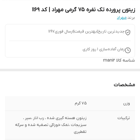
زیتون پرورده تک نفره 75 گرمی مهراد | کد 1169
برند:
مهراد
جدیدترین تاریخ|بهترین قیمت|ارسال فوری1197
زمان آماده‌سازی
1
روز کاری
شناسه کالا
mani2
مشخصات
وزن
75 گرم
ترکیبات
زیتون هسته گیری شده ، رب انار ،سیر ،
سبزیجات ،نمک خوراکی تصفیه شده و سرکه
تقطیری