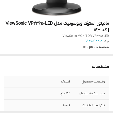
مانیتور استوک ویوسونیک مدل ViewSonic VP2365-LED
| کد 1193
ViewSonic MONITOR VP2365-LED
برند:
ViewSonic
شناسه کالا
mt-pc
مشخصات
وضعیت محصول
استوک
سایز صفحه نمایش
23 اینچ
کنتراست استاتیک
1000:1