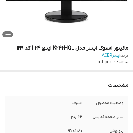
مانیتور استوک ایسر مدل K242HQL اینچ 24 | کد 1199
برند:
ایسرACER
شناسه کالا
mt-pc
مشخصات
وضعیت محصول
استوک
سایز صفحه نمایش
24 اینچ
رزولوشن
1920x 1080