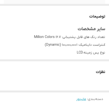
نوع پنل
Vertical Alignment (VA)
توضیحات
زمان پاسخ‌گویی
5 ms
سایر مشخصات
شدت روشنایی
250 نیت
تعداد رنگ های قابل پشتیبانی: 16.7 Million Colors
کنتراست داینامیک: 100,000,000:1 (Dynamic)
نوع پس زمینه:LCD
کیفیت تصویر :FULL HD
نور پس زمینه: LED
نظرات
نسبت تصویر : 16:9
پورت ها: HDMI/DVI/VGA
دسته‌بندی
:
مانیتور