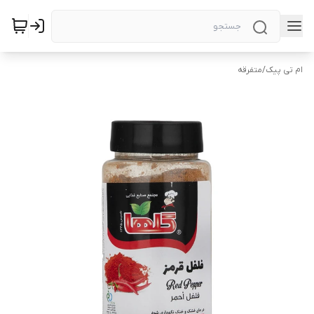
ام تی پیک
/
متفرقه