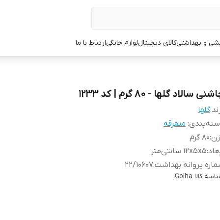
یشی و بهداشتی
کالای دیجیتال
لوازم خانگی
ارتباط با ما
شنی سالاد گلها - 80 گرم | کد 1233
ند:
گلها
ته‌بندی
:
متفرقه
زن
:
80 گرم
عاد
:
۱۲x۵x۵ سانتی‌متر
اره پروانه بهداشت
:
۲۲/۱۰۶۰۷
اسه کالا
Golha