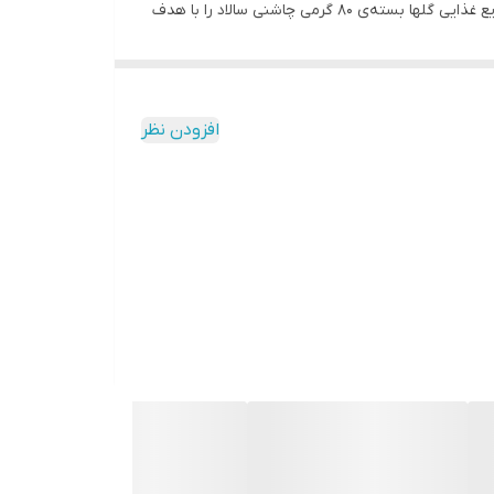
ترکیب این چاشنی استفاده کرده است. وجود کنجد علاوه بر طعم خوبی که به سالادتان می دهد منبع غنی از انرژی می باشد. مجتمع صنایع غذایی گلها بسته‌ی 80 گرمی چاشنی سالاد را با هدف
شده که استفاده از آن را راحت کرده است. ضمن این
م غذایی لاغری دارید یا به تازگی شروع کرده‌اید یا
ه سالادتان مزه خوبی داشته باشد، خب طبیعتا فکرتان به
افزودن نظر
 زحماتتان با استفاده ازین سس ها از بین می رود. پس
ه ‌ای مناسب برای خوشمزه ‌ترکردن سالاد است. این