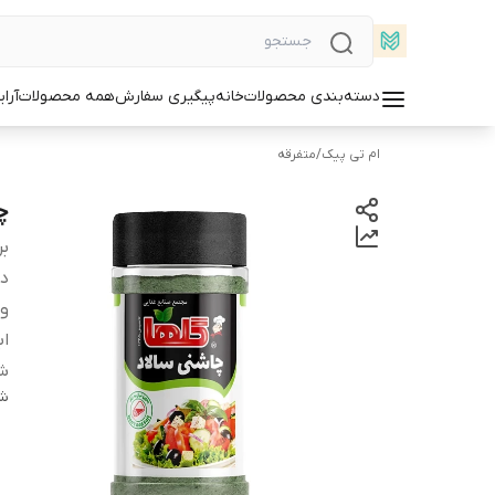
دسته‌بندی محصولات
خانه
پیگیری سفارش
همه محصولات
آرا
ام تی پیک
/
متفرقه
چا
بر
دس
و
اب
شم
شن