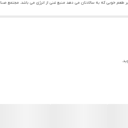
ی شبیه به نمک ‌پاش دارد که سر آن با دو حالت ریزپاش و درشت پاش طراحی 
 این محصول را در جای خشک و خنک نگهداری کنید. یک سالاد خوشمزه اگر رژی
در برنامه غذایتان نقش مهمی را ایفا خواهد کرد. در این بین بسیار مهم است ک
ا کالری بسیار بالایی دارند و عمدتا از چربی تشکیل شده‌اند. بنابراین تمامی
ه و دلچسب کند و برنامه رژیم برایتان خسته کنند نشود. چاشنی سالاد گلها گزین
کیب خوبی با سالاد می‌سازند.
ید.