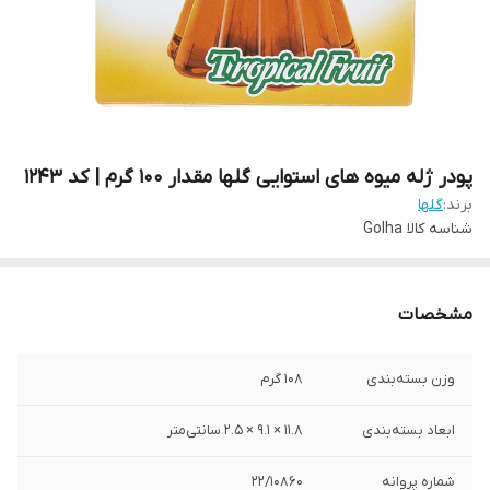
پودر ژله میوه های استوایی گلها مقدار 100 گرم | کد 1243
برند:
گلها
شناسه کالا
Golha
مشخصات
وزن بسته‌بندی
108 گرم
ابعاد بسته‌بندی
11.8 × 9.1 × 2.5 سانتی‌متر
شماره پروانه
22/10860