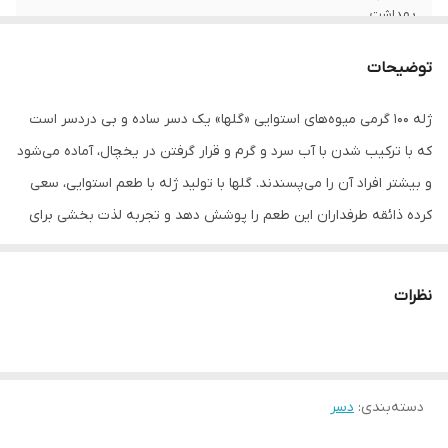
بهداشت
سایر توضیحات
ارزش غذایی محصول در هر 15 گرم: - انرژی: 47
توضیحات
کیلوکالری - قند: 10.83 گرم - نمک: 0.03 گرم
-فاقد چربی و اسیدهای چرب ترانس
ژله 100 گرمی میوه‌های استوایی «گلها» یک دسر ساده و بی دردسر است
که با ترکیب شدن با آب سرد و گرم و قرار گرفتن در یخچال، آماده می‌شود
وزن
100 گرم
و بیشتر افراد آن را می‌پسندند. گلها با تولید ژله با طعم استوایی، سعی
کرده ذائقه طرفداران این طعم را پوشش دهد و تجربه لذت بخشی برای
آن‌ها ایجاد کند.
نظرات
دسته‌بندی
:
دسر