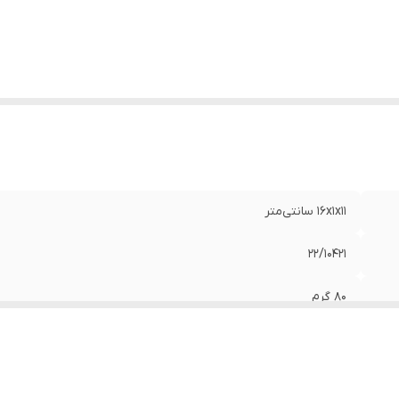
16x1x11 سانتی‌متر
22/10421
80 گرم