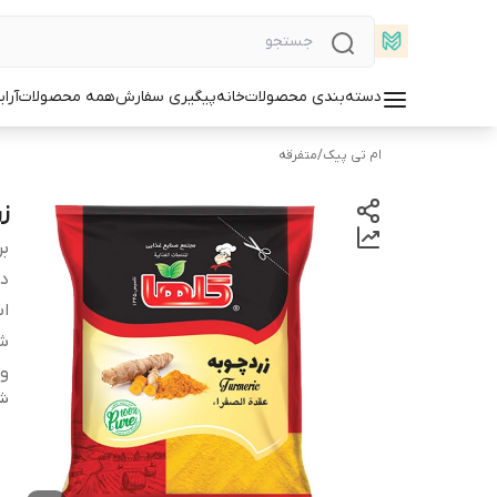
دسته‌بندی محصولات
خانه
پیگیری سفارش
همه محصولات
آرا
ام تی پیک
/
متفرقه
زرد
بر
دس
اب
شم
و
شن