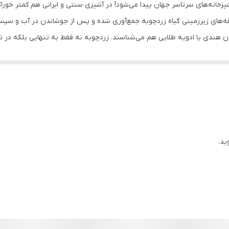
شپزخانه‌های سرتاسر جهان پیدا می‌شود! در آشپزی سنتی و ایرانی هم کمتر خ
ساقه‌های زیرزمینی گیاه زردچوبه جمع‌آوری شده و پس از جوشاندن در آب و س
ران هندی یا ادویه طلایی هم می‌شناسند. زردچوبه نه فقط به تنهایی بلکه در تر
این ادویه علاوه بر افزودن طعم و مزه به غذا، باعث رنگ‌دهی به آن و ایجاد ظ
زردچوبه زردچوبه یکی از گیاهان خانواده‌ی زنجبیل است و طبع آن گرم و خ
 زردچوبه که یک لیست بلند بالا را شامل می‌شود، از آن نه فقط در تهیه غذا 
 معجزه‌آسایی دارد و ماده اولیه بسیاری از صابون‌های آرایشی است. از دیگر خ
کلسترول خون اشاره کنیم. این ادویه به صورت کلی سیستم ایمنی بدن را هم 
 ادویه دارد که ابتدا با روغن مخلوط شده باشد. به همین دلیل پیشنهاد می‌کن
ید.
وبی آزاد کند.