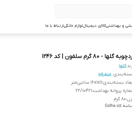
یشی و بهداشتی
کالای دیجیتال
لوازم خانگی
ارتباط با ما
چوبه گلها - 80 گرم سلفون | کد 1246
ند:
گلها
ته‌بندی
:
متفرقه
عاد بسته‌بندی
:
16x1x11 سانتی‌متر
اره پروانه بهداشت
:
22/10421
زن
:
80 گرم
اسه کالا
Golha