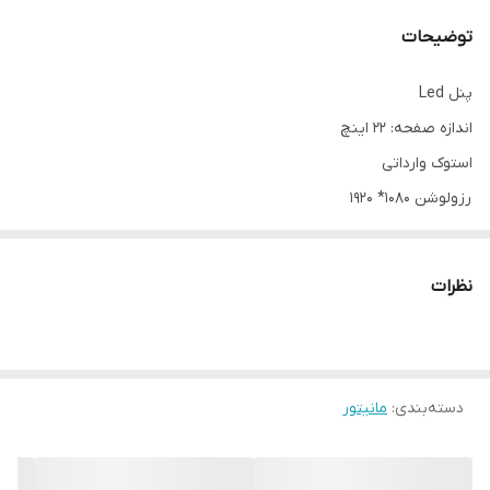
توضیحات
پنل Led
اندازه صفحه: 22 اینچ
استوک وارداتی
رزولوشن 1080* 1920
جهت دریافت قیمت همکاری و خرید با تعداد بالا تماس بگیرید.
این محصول کاملا تمیز و گرید A می باشد.
نظرات
دسته‌بندی
:
مانیتور