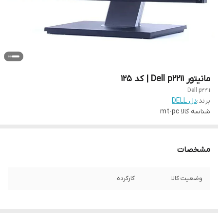
مانیتور Dell p2211 | کد 125
Dell p2211
برند:
دل DELL
شناسه کالا
mt-pc
مشخصات
وضعیت کالا
کارکرده